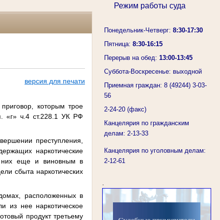
Режим работы суда
Понедельник-Четверг:
8:30-17:30
Пятница:
8:30-16:15
Перерыв на обед:
13:00-13:45
Суббота-Воскресенье: выходной
версия для печати
Приемная граждан: 8 (49244) 3-03-
56
приговор, которым трое
2-24-20 (факс)
 «г» ч.4 ст.228.1 УК РФ
Канцелярия по гражданским
делам: 2-13-33
овершении преступления,
одержащих наркотические
Канцелярия по уголовным делам:
з них еще и виновным в
2-12-61
цели сбыта наркотических
.
домах, расположенных в
ли из нее наркотическое
отовый продукт третьему