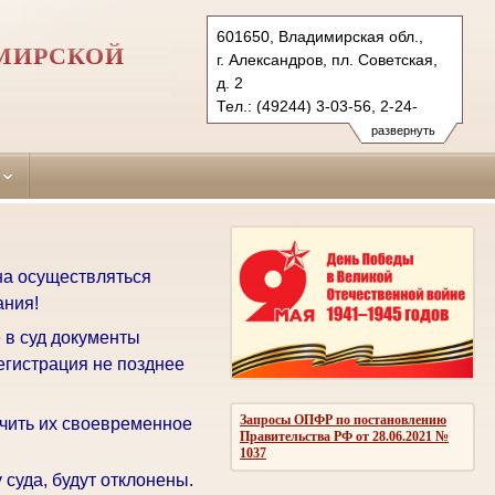
601650, Владимирская обл.,
ИМИРСКОЙ
г. Александров, пл. Советская,
д. 2
Тел.: (49244) 3-03-56, 2-24-
20 (ф.)
развернуть
aleksandrovsky.wld@sudrf.ru
на осуществляться
ания!
 в суд документы
егистрация не позднее
Запросы ОПФР по постановлению
чить их своевременное
Правительства РФ от 28.06.2021 №
1037
суда, будут отклонены.