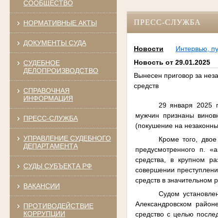
СООБЩЕСТВО
ПРЕСС-СЛУЖБА
НОРМАТИВНЫЕ АКТЫ
ДОКУМЕНТЫ СУДА
Новости
Интервью, п
Новость от 29.01.2025
СУДЕБНОЕ
ДЕЛОПРОИЗВОДСТВО
Вынесен приговор за нез
средств
СПРАВОЧНАЯ
ИНФОРМАЦИЯ
29 января 2025 
мужчин признаны виновн
ПРЕСС-СЛУЖБА
(покушение на незаконны
УПРАВЛЕНИЕ СУДЕБНОГО
Кроме того, двое
ДЕПАРТАМЕНТА
предусмотренного п. «а
средства, в крупном р
СУДЫ СУБЪЕКТА РФ
совершении преступления
средств в значительном 
ВАКАНСИИ
Судом установле
Александровском районе
ПРОТИВОДЕЙСТВИЕ
КОРРУПЦИИ
средство с целью после