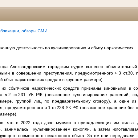
убликации, обзоры СМИ
аконную деятельность по культивированию и сбыту наркотических
года Александровским городским судом вынесен обвинительный 
ыми в совершении преступления, предусмотренного ч.3 ст.30, п.
й сбыт наркотических средств в крупном размере).
 их сбытчиков наркотических средств признаны виновными в с
» ч.2 ст.231 УК РФ (незаконное культивирование растений, с
азмере, группой лиц по предварительному сговору), а один и
, предусмотренного ч.1 ст.228 УК РФ (незаконное хранение без 
размере).
но, что с 2022 года двое мужчин в принадлежащих им жилых 
, занималась культивированием конопли, а затем изготавлива
дующего совместного незаконного сбыта. Затем они передавали г