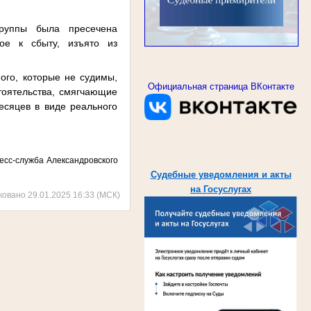
группы была пресечена
ное к сбыту, изъято из
ого, которые не судимы,
Официальная страница ВКонтакте
тоятельства, смягчающие
есяцев в виде реального
есс-служба Александровского
Судебные уведомления и акты
на Госуслугах
ковано 29.01.2025 16:33 (МСК)