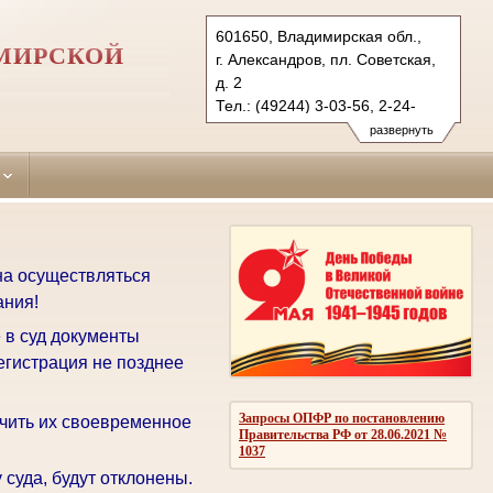
601650, Владимирская обл.,
ИМИРСКОЙ
г. Александров, пл. Советская,
д. 2
Тел.: (49244) 3-03-56, 2-24-
20 (ф.)
развернуть
aleksandrovsky.wld@sudrf.ru
на осуществляться
ания!
 в суд документы
егистрация не позднее
Запросы ОПФР по постановлению
чить их своевременное
Правительства РФ от 28.06.2021 №
1037
суда, будут отклонены.