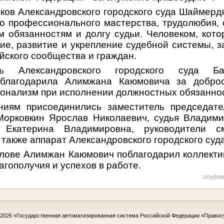
ков Александровского городского суда Шаймердя
о профессионального мастерства, трудолюбия,
м обязанностям и долгу судьи. Человеком, кот
ие, развитие и укрепление судебной системы, 
йского сообщества и граждан.
ль Александровского городского суда Б
благодарила Алимжана Каюмовича за добро
онализм при исполнении должностных обязанно
ниям присоединились заместитель председате
Морковкин Ярослав Николаевич, судья Владими
 Екатерина Владимировна, руководители с
а также аппарат Александровского городского суда
слове Алимжан Каюмович поблагодарил коллекти
агополучия и успехов в работе.
опубли
-2026
«Государственная автоматизированная система Российской Федерации «Правос