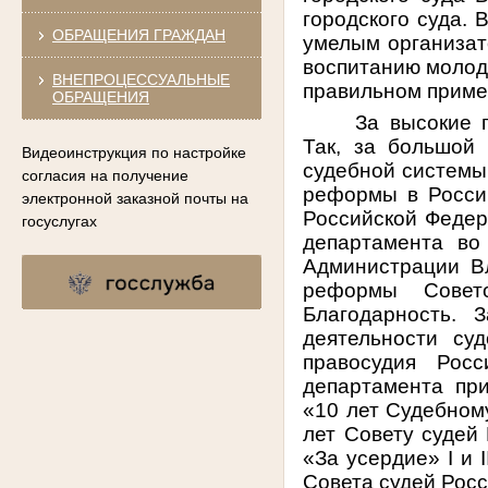
городского суда.
ОБРАЩЕНИЯ ГРАЖДАН
умелым организато
воспитанию молоды
ВНЕПРОЦЕССУАЛЬНЫЕ
правильном приме
ОБРАЩЕНИЯ
За высокие 
Так, за большой 
Видеоинструкция по настройке
судебной системы
согласия на получение
реформы в Росси
электронной заказной почты на
Российской Федер
госуслугах
департамента во
Администрации В
реформы Совет
Благодарность. 
деятельности су
правосудия Рос
департамента пр
«10 лет Судебном
лет Совету судей
«За усердие» I и 
Совета судей Рос