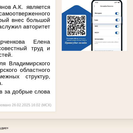
нов А.К. является
 самоотверженного
орый внес большой
заслужил авторитет
арченкова Елена
совестный труд и
стей.
ля Владимирского
рского областного
межных структур,
.
в за добрые слова
ковано 26.02.2025 16:02 (МСК)
удие»