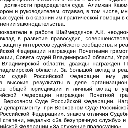
 В должности председателя суда Алимжан Каюм
ром и руководителем, отдавая, в том числе, м
х судей, в оказании им практической помощи в 
нении законодательства.
показатели в работе Шаймердянов А.К. неодно
вклад в развитие правосудия, совершенствов
, защиту интересов судейского сообщества и ре
йской Федерации награжден Почетными грамот
ации, Совета судей Владимирской области, Упр
 Владимирской области, дважды награжден П
ладимирской области. За большой вклад в реа
ом судей Российской Федерации ему дв
За высокие результаты в деле организацион
дов общей юрисдикции и личный вклад в ук
сийской Федерации награжден Почетной гра
и Верховном Суде Российской Федерации. Наг
у департаменту при Верховном Суде Российско
 Российской Федерации», знаком отличия Судеб
II степени, медалью «За безупречную службу» 
сийской Федерации «За служение правосудию».