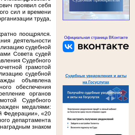
ович проявил себя
ного сил и времени
организации труда,
кратно поощрялся.
Официальная страница ВКонтакте
ания деятельности
ализацию судебной
ами Совета судей
авления Судебного
очетной грамотой
лизацию судебной
Судебные уведомления и акты
ажды объявлена
на Госуслугах
ного обеспечения
репление органов
мотой Судебного
ражден медалями:
й Федерации», «20
ного департамента
и наградным знаком