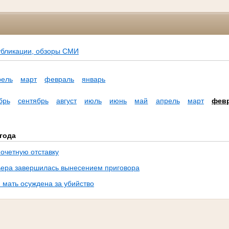
убликации, обзоры СМИ
рель
март
февраль
январь
брь
сентябрь
август
июль
июнь
май
апрель
март
фев
года
почетную отставку
ьера завершилась вынесением приговора
 мать осуждена за убийство