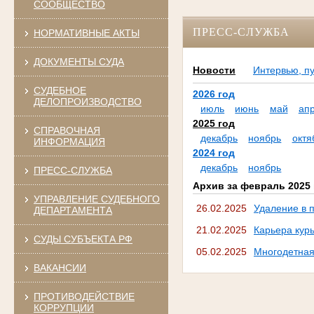
СООБЩЕСТВО
ПРЕСС-СЛУЖБА
НОРМАТИВНЫЕ АКТЫ
ДОКУМЕНТЫ СУДА
Новости
Интервью, п
СУДЕБНОЕ
2026 год
ДЕЛОПРОИЗВОДСТВО
июль
июнь
май
ап
2025 год
СПРАВОЧНАЯ
декабрь
ноябрь
октя
ИНФОРМАЦИЯ
2024 год
декабрь
ноябрь
ПРЕСС-СЛУЖБА
Архив за февраль 2025 
УПРАВЛЕНИЕ СУДЕБНОГО
26.02.2025
Удаление в 
ДЕПАРТАМЕНТА
21.02.2025
Карьера кур
СУДЫ СУБЪЕКТА РФ
05.02.2025
Многодетная
ВАКАНСИИ
ПРОТИВОДЕЙСТВИЕ
КОРРУПЦИИ