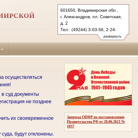
601650, Владимирская обл.,
ИМИРСКОЙ
г. Александров, пл. Советская,
д. 2
Тел.: (49244) 3-03-56, 2-24-
20 (ф.)
развернуть
aleksandrovsky.wld@sudrf.ru
на осуществляться
ания!
 в суд документы
егистрация не позднее
Запросы ОПФР по постановлению
чить их своевременное
Правительства РФ от 28.06.2021 №
1037
суда, будут отклонены.